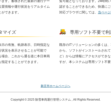
います。蓄積された最新の運行デー
覧可能となっております。24時間
位置情報や運行状況をリアルタイム
認することができるため、快適にご
とができます。
対応ブラウザに関しては、
当ページ
タマイズ
専用ソフト不要で利
表示の有無、軌跡表示、日時指定な
既存のITソリューションの多くは
行状況を表示させることが可能で
から、ソフトがインストールされて
る場合、これから通る道に本日車両
ど）からは情報にアクセスができな
を指定することができます。
すが、本システムは専用ソフト不要
新庄市ホームページへ
Copyright © 2025 除雪車両運行管理システム , All Rights Reserved.