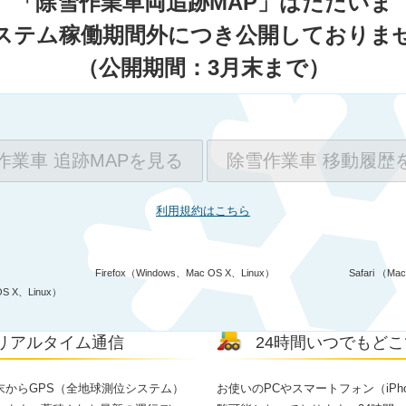
「除雪作業車両追跡MAP」はただいま
ステム稼働期間外につき公開しておりま
（公開期間：3月末まで）
作業車 追跡MAPを見る
除雪作業車 移動履歴
利用規約はこちら
）
Firefox（Windows、Mac OS X、Linux）
Safari （Ma
OS X、Linux）
リアルタイム通信
24時間いつでもど
末からGPS（全地球測位システム）
お使いのPCやスマートフォン（iPhon