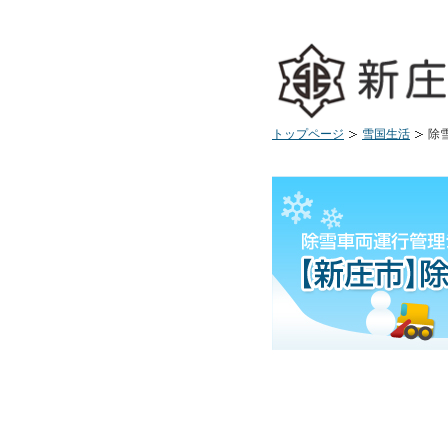
トップページ
雪国生活
除